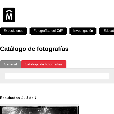
Exposiciones
Fotografías del CdF
Investigación
Educat
Catálogo de fotografías
General
Catálogo de fotografías
Resultados
1
-
1
de
1