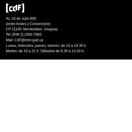
Av. 18 de Julio 885
(entre Andes y Convención)
CP 11100. Montevideo. Uruguay
Tel: [598 2] 1950 7960
Mail:
CdF@imm.gub.uy
Lunes, miércoles, jueves, viernes: de 10 a 19.30 h.
Martes: de 10 a 21 h. Sábados de 9.30 a 14.30 h.