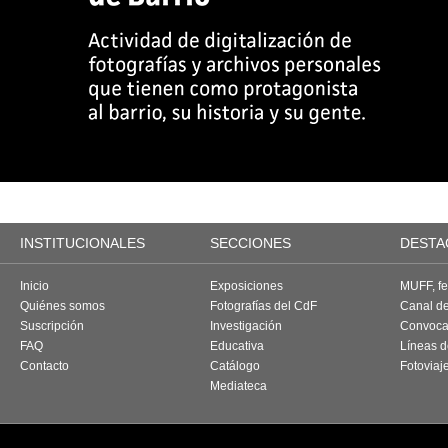
INSTITUCIONALES
SECCIONES
DESTA
Inicio
Exposiciones
MUFF, fes
Quiénes somos
Fotografías del CdF
Canal d
Suscripción
Investigación
Convoca
FAQ
Educativa
Líneas d
Contacto
Catálogo
Fotoviaj
Mediateca