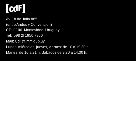
Av. 18 de Julio 885
(entre Andes y Convención)
CP 11100. Montevideo. Uruguay
Tel: [598 2] 1950 7960
Mail:
CdF@imm.gub.uy
Lunes, miércoles, jueves, viernes: de 10 a 19.30 h.
Martes: de 10 a 21 h. Sábados de 9.30 a 14.30 h.