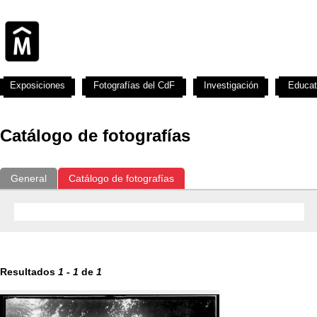
Exposiciones
Fotografías del CdF
Investigación
Educat
Catálogo de fotografías
General
Catálogo de fotografías
Resultados
1
-
1
de
1