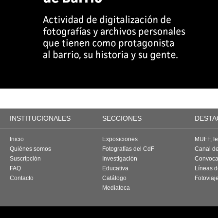
INSTITUCIONALES
SECCIONES
DESTA
Inicio
Exposiciones
MUFF, fes
Quiénes somos
Fotografías del CdF
Canal d
Suscripción
Investigación
Convoca
FAQ
Educativa
Líneas d
Contacto
Catálogo
Fotoviaj
Mediateca