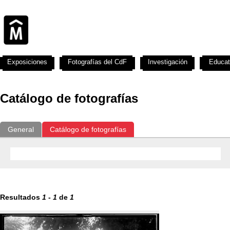
Exposiciones
Fotografías del CdF
Investigación
Educat
Catálogo de fotografías
General
Catálogo de fotografías
Resultados
1
-
1
de
1