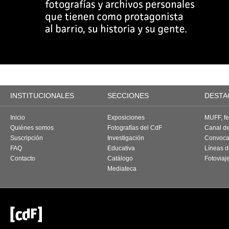
INSTITUCIONALES
SECCIONES
DESTA
Inicio
Exposiciones
MUFF, fes
Quiénes somos
Fotografías del CdF
Canal d
Suscripción
Investigación
Convoca
FAQ
Educativa
Líneas d
Contacto
Catálogo
Fotoviaj
Mediateca