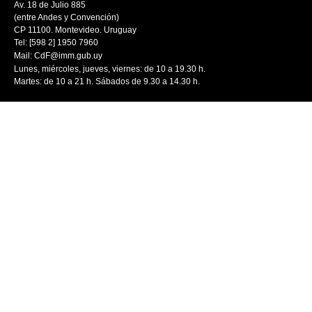
Av. 18 de Julio 885
(entre Andes y Convención)
CP 11100. Montevideo. Uruguay
Tel: [598 2] 1950 7960
Mail:
CdF@imm.gub.uy
Lunes, miércoles, jueves, viernes: de 10 a 19.30 h.
Martes: de 10 a 21 h. Sábados de 9.30 a 14.30 h.