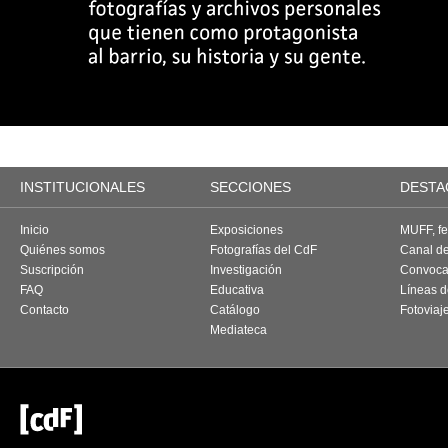
INSTITUCIONALES
SECCIONES
DESTA
Inicio
Exposiciones
MUFF, fes
Quiénes somos
Fotografías del CdF
Canal d
Suscripción
Investigación
Convoca
FAQ
Educativa
Líneas d
Contacto
Catálogo
Fotoviaj
Mediateca