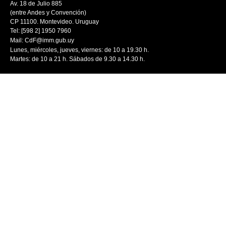
Av. 18 de Julio 885
(entre Andes y Convención)
CP 11100. Montevideo. Uruguay
Tel: [598 2] 1950 7960
Mail:
CdF@imm.gub.uy
Lunes, miércoles, jueves, viernes: de 10 a 19.30 h.
Martes: de 10 a 21 h. Sábados de 9.30 a 14.30 h.