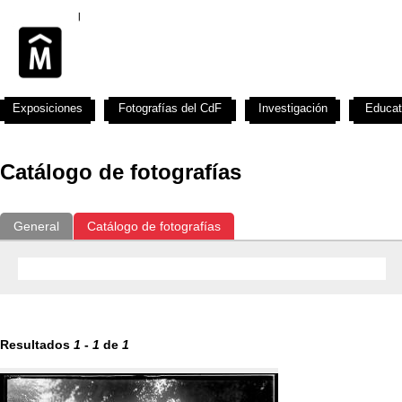
Exposiciones
Fotografías del CdF
Investigación
Educat
Catálogo de fotografías
General
Catálogo de fotografías
Resultados
1
-
1
de
1