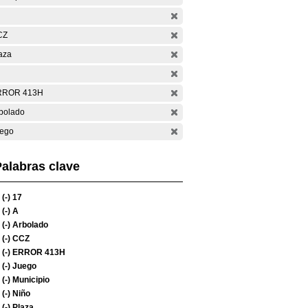
CZ
aza
RROR 413H
bolado
ego
alabras clave
(-)
17
(-)
A
(-)
Arbolado
(-)
CCZ
(-)
ERROR 413H
(-)
Juego
(-)
Municipio
(-)
Niño
(-)
Plaza