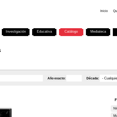
Inicio
Qu
Investigación
Educativa
Catálogo
Mediateca
s
Año exacto:
Década:
F
Ni
Mu