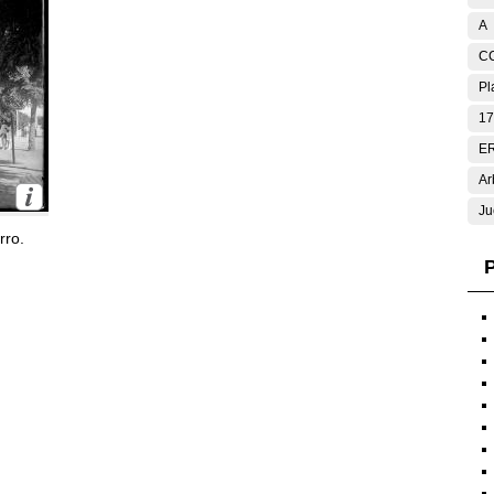
A
C
Pl
17
E
Ar
Ju
rro.
P