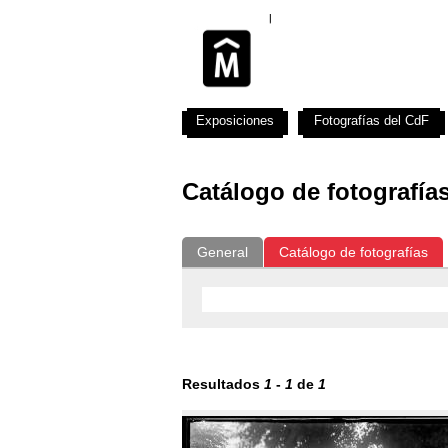
Exposiciones
Fotografías del CdF
Catálogo de fotografía
General
Catálogo de fotografías
Resultados
1
-
1
de
1