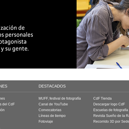
NES
DESTACADOS
nes
MUFF, festival de fotografía
CdF Tienda
as del CdF
Canal de YouTube
Descargar logo CdF
ión
Convocatorias
Escuelas de fotografía
Líneas de tiempo
Revista Sueño de la 
Fotoviaje
Recorrido 3D por Sed
a