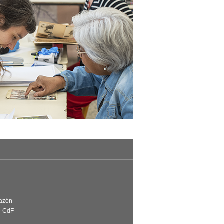
Razón
e CdF