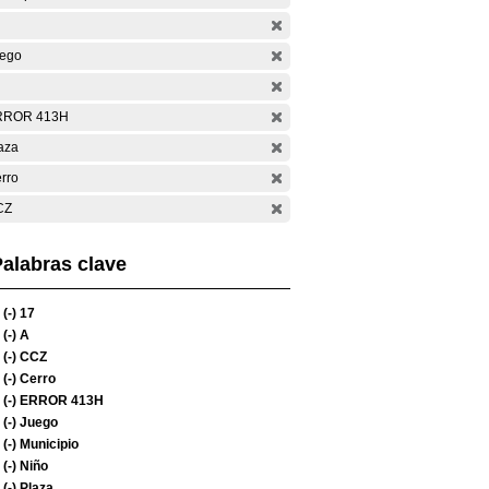
ego
RROR 413H
aza
rro
CZ
alabras clave
(-)
17
(-)
A
(-)
CCZ
(-)
Cerro
(-)
ERROR 413H
(-)
Juego
(-)
Municipio
(-)
Niño
(-)
Plaza