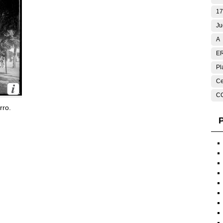
17
Ju
A
E
Pl
Ce
C
rro.
P