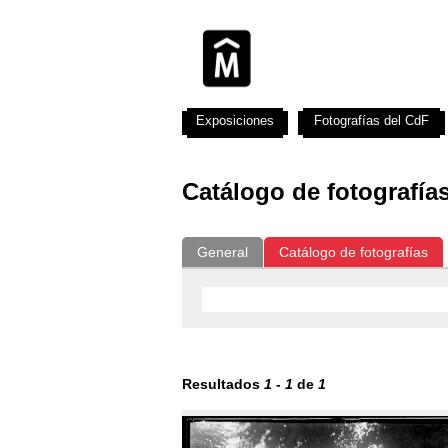
Exposiciones
Fotografías del CdF
Catálogo de fotografía
General
Catálogo de fotografías
Resultados
1
-
1
de
1