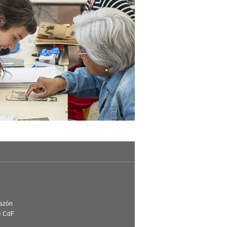
Razón
e CdF