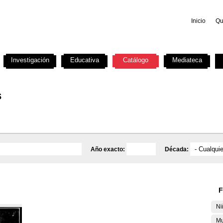
Inicio
Qu
Investigación
Educativa
Catálogo
Mediateca
s
Año exacto:
Década:
F
Ni
Mu