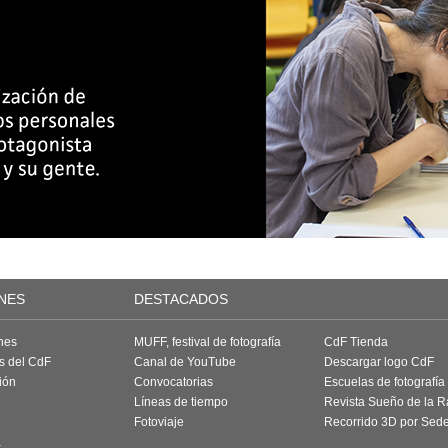
NES
DESTACADOS
nes
MUFF, festival de fotografía
CdF Tienda
as del CdF
Canal de YouTube
Descargar logo CdF
ión
Convocatorias
Escuelas de fotografía
Líneas de tiempo
Revista Sueño de la 
Fotoviaje
Recorrido 3D por Sed
a