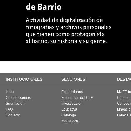
INSTITUCIONALES
SECCIONES
DESTA
Inicio
Exposiciones
MUFF, fes
Quiénes somos
Fotografías del CdF
Canal d
Suscripción
Investigación
Convoca
FAQ
Educativa
Líneas d
Contacto
Catálogo
Fotoviaj
Mediateca