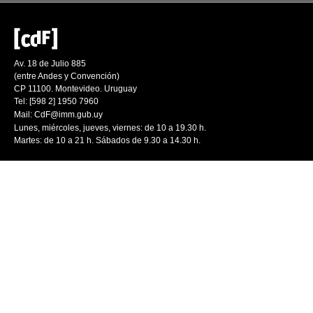
Av. 18 de Julio 885
(entre Andes y Convención)
CP 11100. Montevideo. Uruguay
Tel: [598 2] 1950 7960
Mail:
CdF@imm.gub.uy
Lunes, miércoles, jueves, viernes: de 10 a 19.30 h.
Martes: de 10 a 21 h. Sábados de 9.30 a 14.30 h.