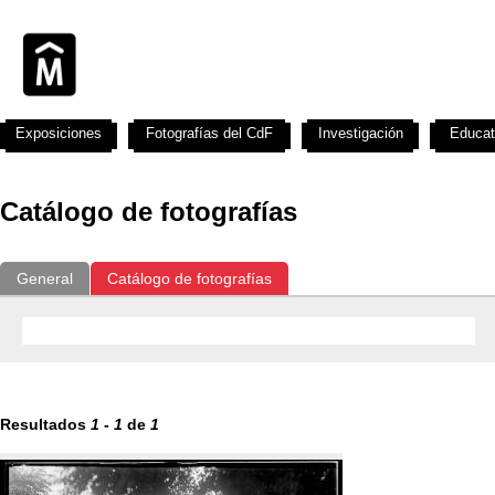
Exposiciones
Fotografías del CdF
Investigación
Educat
Catálogo de fotografías
General
Catálogo de fotografías
Resultados
1
-
1
de
1