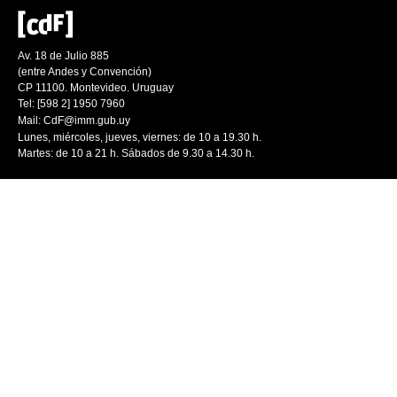
Av. 18 de Julio 885
(entre Andes y Convención)
CP 11100. Montevideo. Uruguay
Tel: [598 2] 1950 7960
Mail:
CdF@imm.gub.uy
Lunes, miércoles, jueves, viernes: de 10 a 19.30 h.
Martes: de 10 a 21 h. Sábados de 9.30 a 14.30 h.