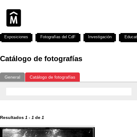
Exposiciones
Fotografías del CdF
Investigación
Educat
Catálogo de fotografías
General
Catálogo de fotografías
Resultados
1
-
1
de
1