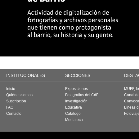
INSTITUCIONALES
SECCIONES
DESTA
Inicio
Exposiciones
MUFF, fes
Quiénes somos
Fotografías del CdF
Canal d
Suscripción
Investigación
Convoca
FAQ
Educativa
Líneas d
Contacto
Catálogo
Fotoviaj
Mediateca