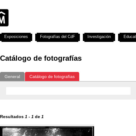
Exposiciones
Fotografías del CdF
Investigación
Educat
Catálogo de fotografías
General
Catálogo de fotografías
Resultados
1
-
1
de
1