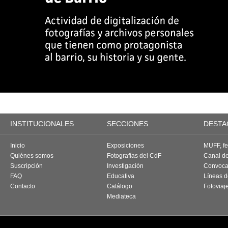
INSTITUCIONALES
SECCIONES
DESTA
Inicio
Exposiciones
MUFF, fes
Quiénes somos
Fotografías del CdF
Canal d
Suscripción
Investigación
Convoca
FAQ
Educativa
Líneas d
Contacto
Catálogo
Fotoviaj
Mediateca