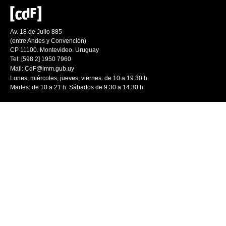
Av. 18 de Julio 885
(entre Andes y Convención)
CP 11100. Montevideo. Uruguay
Tel: [598 2] 1950 7960
Mail:
CdF@imm.gub.uy
Lunes, miércoles, jueves, viernes: de 10 a 19.30 h.
Martes: de 10 a 21 h. Sábados de 9.30 a 14.30 h.