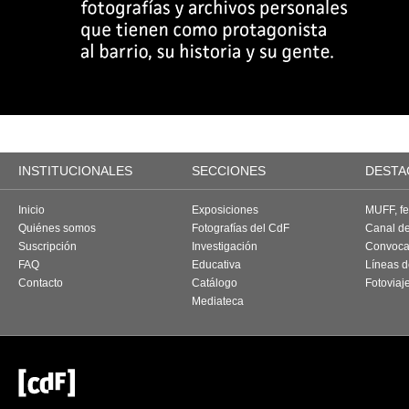
INSTITUCIONALES
SECCIONES
DESTA
Inicio
Exposiciones
MUFF, fes
Quiénes somos
Fotografías del CdF
Canal d
Suscripción
Investigación
Convoca
FAQ
Educativa
Líneas d
Contacto
Catálogo
Fotoviaj
Mediateca