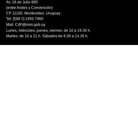
Av. 18 de Julio 885
(entre Andes y Convención)
CP 11100. Montevideo. Uruguay
Tel: [598 2] 1950 7960
Mail:
CdF@imm.gub.uy
Lunes, miércoles, jueves, viernes: de 10 a 19.30 h.
Martes: de 10 a 21 h. Sábados de 9.30 a 14.30 h.