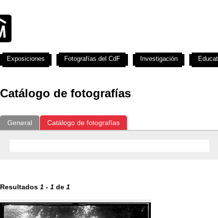
Exposiciones
Fotografías del CdF
Investigación
Educat
Catálogo de fotografías
General
Catálogo de fotografías
Resultados
1
-
1
de
1