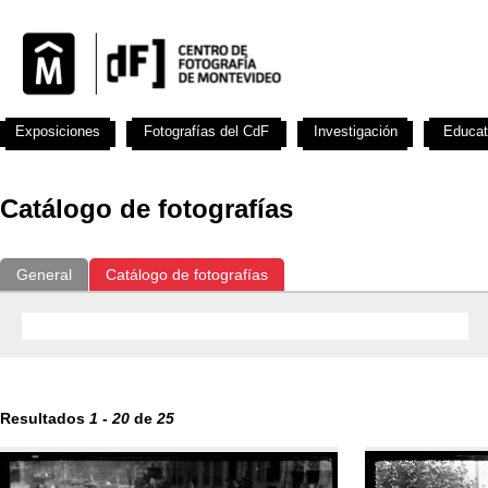
Exposiciones
Fotografías del CdF
Investigación
Educat
Catálogo de fotografías
General
Catálogo de fotografías
Resultados
1
-
20
de
25