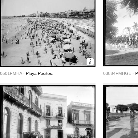
0501FMHA -
Playa Pocitos.
03884FMHGE -
P