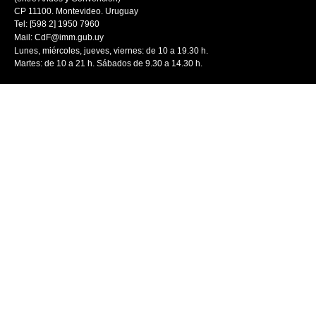
CP 11100. Montevideo. Uruguay
Tel: [598 2] 1950 7960
Mail:
CdF@imm.gub.uy
Lunes, miércoles, jueves, viernes: de 10 a 19.30 h.
Martes: de 10 a 21 h. Sábados de 9.30 a 14.30 h.