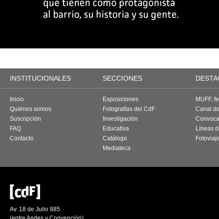
INSTITUCIONALES
SECCIONES
DESTA
Inicio
Exposiciones
MUFF, fes
Quiénes somos
Fotografías del CdF
Canal d
Suscripción
Investigación
Convoca
FAQ
Educativa
Líneas d
Contacto
Catálogo
Fotoviaj
Mediateca
Av. 18 de Julio 885
(entre Andes y Convención)