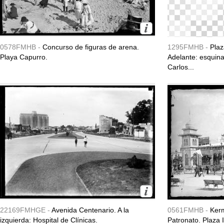
0578FMHB -
Concurso de figuras de arena.
1295FMHB -
Plaz
Playa Capurro.
Adelante: esquina
Carlos...
22169FMHGE -
Avenida Centenario. A la
0561FMHB -
Ker
izquierda: Hospital de Clínicas.
Patronato. Plaza