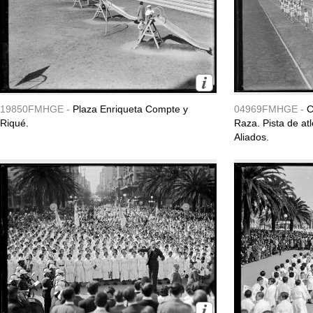
19850FMHGE -
Plaza Enriqueta Compte y
04969FMHGE -
C
Riqué.
Raza. Pista de at
Aliados.