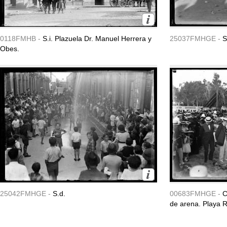
0118FMHB -
S.i. Plazuela Dr. Manuel Herrera y
25037FMHGE -
S
Obes.
25042FMHGE -
S.d.
00683FMHGE -
C
de arena. Playa 