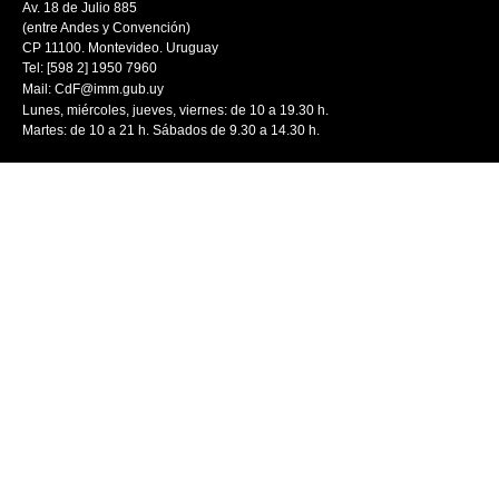
Av. 18 de Julio 885
(entre Andes y Convención)
CP 11100. Montevideo. Uruguay
Tel: [598 2] 1950 7960
Mail:
CdF@imm.gub.uy
Lunes, miércoles, jueves, viernes: de 10 a 19.30 h.
Martes: de 10 a 21 h. Sábados de 9.30 a 14.30 h.