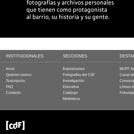
INSTITUCIONALES
SECCIONES
DESTA
Inicio
Exposiciones
MUFF, fes
Quiénes somos
Fotografías del CdF
Canal d
Suscripción
Investigación
Convoca
FAQ
Educativa
Líneas d
Contacto
Catálogo
Fotoviaj
Mediateca