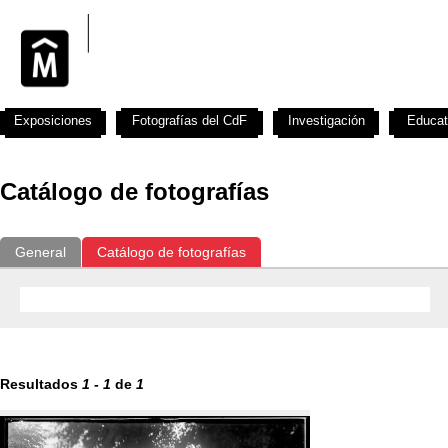
Exposiciones
Fotografías del CdF
Investigación
Educat
Catálogo de fotografías
General
Catálogo de fotografías
Resultados
1
-
1
de
1