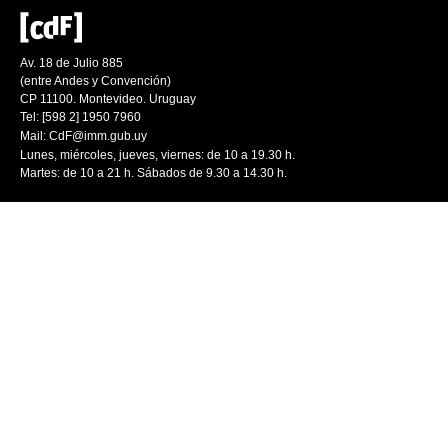
Av. 18 de Julio 885
(entre Andes y Convención)
CP 11100. Montevideo. Uruguay
Tel: [598 2] 1950 7960
Mail:
CdF@imm.gub.uy
Lunes, miércoles, jueves, viernes: de 10 a 19.30 h.
Martes: de 10 a 21 h. Sábados de 9.30 a 14.30 h.