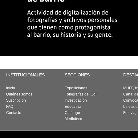
INSTITUCIONALES
SECCIONES
DESTA
Inicio
Exposiciones
MUFF, fes
Quiénes somos
Fotografías del CdF
Canal d
Suscripción
Investigación
Convoca
FAQ
Educativa
Líneas d
Contacto
Catálogo
Fotoviaj
Mediateca