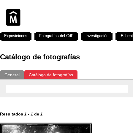
Exposiciones
Fotografías del CdF
Investigación
Educat
Catálogo de fotografías
General
Catálogo de fotografías
Resultados
1
-
1
de
1