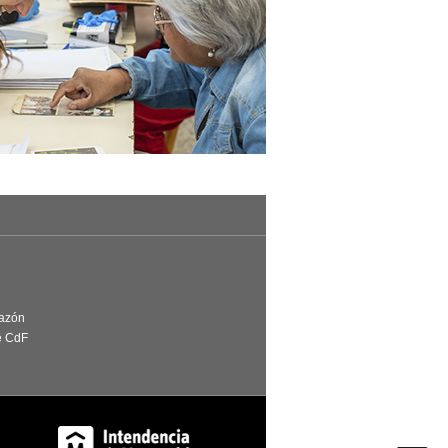
Razón
e CdF