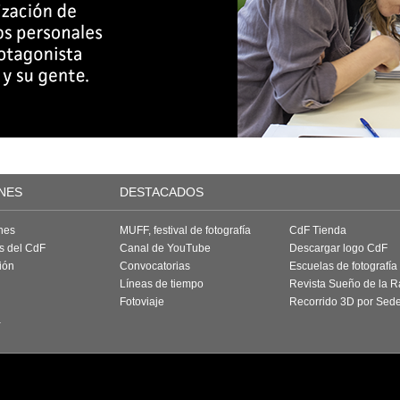
NES
DESTACADOS
nes
MUFF, festival de fotografía
CdF Tienda
as del CdF
Canal de YouTube
Descargar logo CdF
ión
Convocatorias
Escuelas de fotografía
Líneas de tiempo
Revista Sueño de la 
Fotoviaje
Recorrido 3D por Sed
a