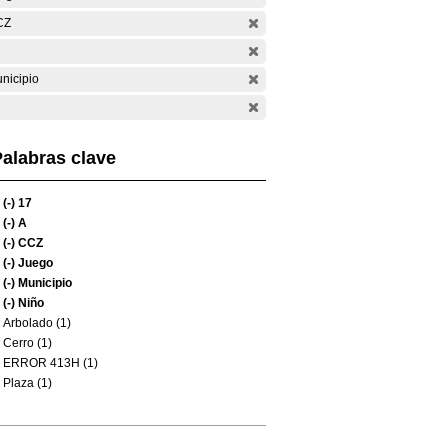
CZ
nicipio
alabras clave
(-)
17
(-)
A
(-)
CCZ
(-)
Juego
(-)
Municipio
(-)
Niño
Arbolado (1)
Cerro (1)
ERROR 413H (1)
Plaza (1)