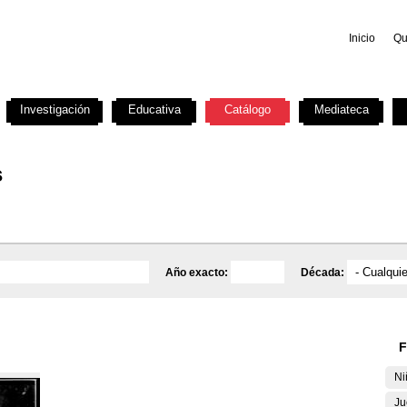
Inicio
Qu
Investigación
Educativa
Catálogo
Mediateca
s
Año exacto:
Década:
F
Ni
Ju