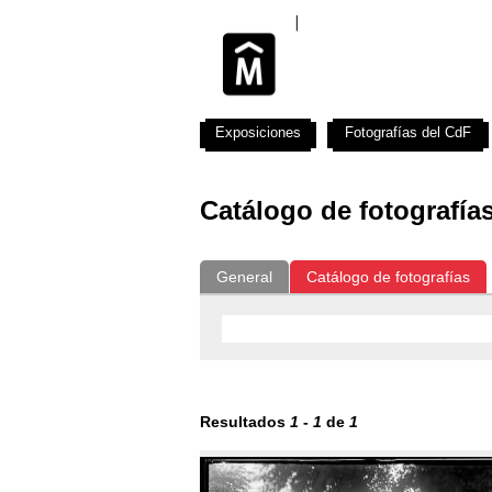
Exposiciones
Fotografías del CdF
Catálogo de fotografía
General
Catálogo de fotografías
Resultados
1
-
1
de
1