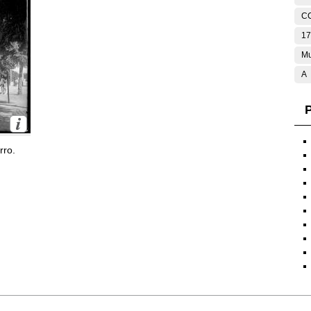
C
17
Mu
A
P
rro.