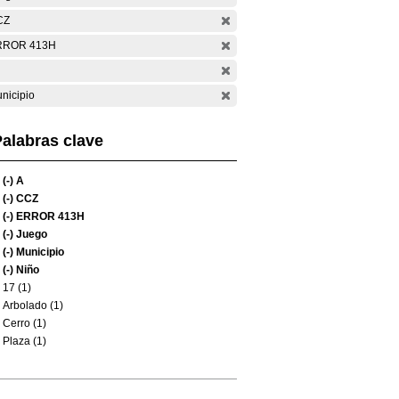
CZ
RROR 413H
nicipio
alabras clave
(-)
A
(-)
CCZ
(-)
ERROR 413H
(-)
Juego
(-)
Municipio
(-)
Niño
17 (1)
Arbolado (1)
Cerro (1)
Plaza (1)