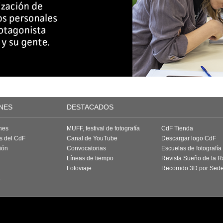
NES
DESTACADOS
nes
MUFF, festival de fotografía
CdF Tienda
as del CdF
Canal de YouTube
Descargar logo CdF
ión
Convocatorias
Escuelas de fotografía
Líneas de tiempo
Revista Sueño de la 
Fotoviaje
Recorrido 3D por Sed
a