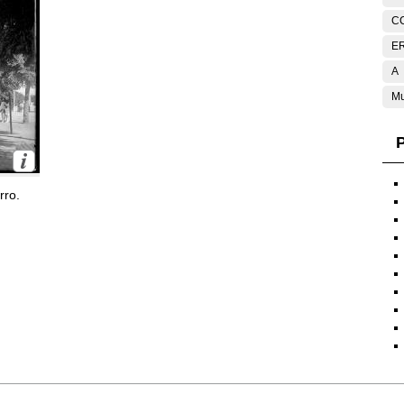
C
E
A
Mu
P
rro.