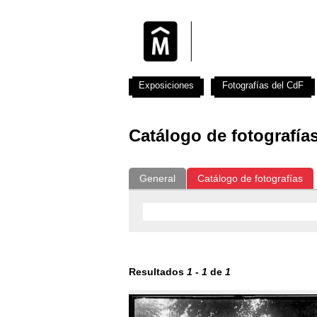
Exposiciones
Fotografías del CdF
Catálogo de fotografía
General
Catálogo de fotografías
Resultados
1
-
1
de
1