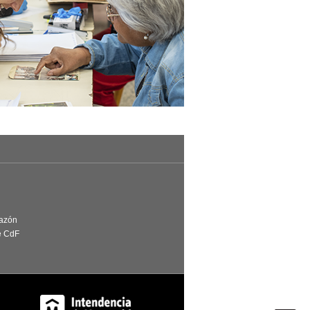
Razón
e CdF