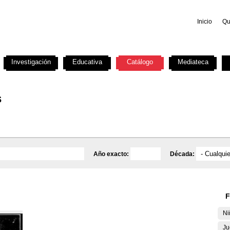
Inicio
Qu
Investigación
Educativa
Catálogo
Mediateca
s
Año exacto:
Década:
F
Ni
Ju