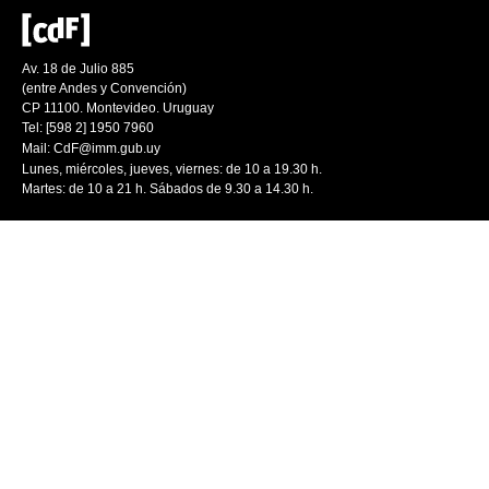
Av. 18 de Julio 885
(entre Andes y Convención)
CP 11100. Montevideo. Uruguay
Tel: [598 2] 1950 7960
Mail:
CdF@imm.gub.uy
Lunes, miércoles, jueves, viernes: de 10 a 19.30 h.
Martes: de 10 a 21 h. Sábados de 9.30 a 14.30 h.