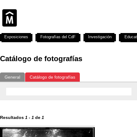
Exposiciones
Fotografías del CdF
Investigación
Educat
Catálogo de fotografías
General
Catálogo de fotografías
Resultados
1
-
1
de
1