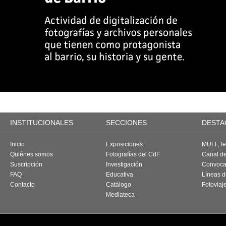
INSTITUCIONALES
SECCIONES
DESTA
Inicio
Exposiciones
MUFF, fes
Quiénes somos
Fotografías del CdF
Canal d
Suscripción
Investigación
Convoca
FAQ
Educativa
Líneas d
Contacto
Catálogo
Fotoviaj
Mediateca