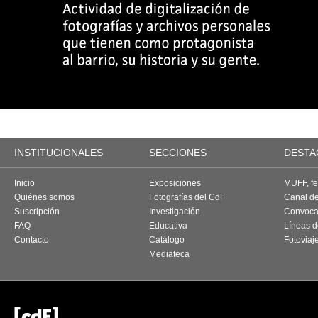
INSTITUCIONALES
SECCIONES
DESTA
Inicio
Exposiciones
MUFF, fes
Quiénes somos
Fotografías del CdF
Canal d
Suscripción
Investigación
Convoca
FAQ
Educativa
Líneas d
Contacto
Catálogo
Fotoviaj
Mediateca