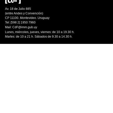
Av. 18 de Julio 885
(entre Andes y Convención)
CP 11100. Montevideo. Uruguay
Tel: [598 2] 1950 7960
Mail:
CdF@imm.gub.uy
Lunes, miércoles, jueves, viernes: de 10 a 19.30 h.
Martes: de 10 a 21 h. Sábados de 9.30 a 14.30 h.