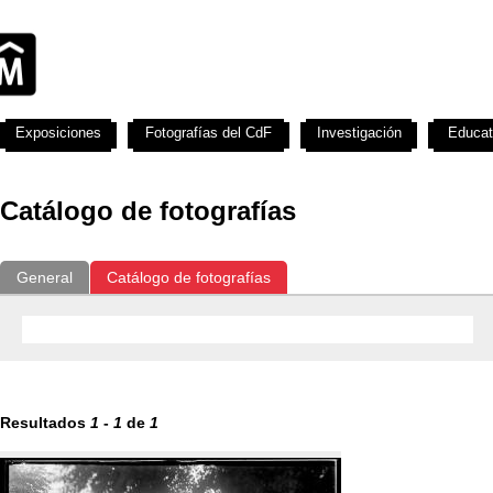
Exposiciones
Fotografías del CdF
Investigación
Educat
Catálogo de fotografías
General
Catálogo de fotografías
Resultados
1
-
1
de
1