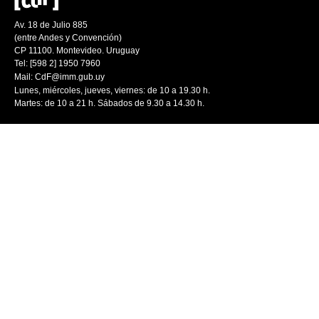
Av. 18 de Julio 885
(entre Andes y Convención)
CP 11100. Montevideo. Uruguay
Tel: [598 2] 1950 7960
Mail:
CdF@imm.gub.uy
Lunes, miércoles, jueves, viernes: de 10 a 19.30 h.
Martes: de 10 a 21 h. Sábados de 9.30 a 14.30 h.