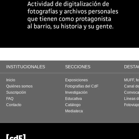
INSTITUCIONALES
SECCIONES
DESTA
Inicio
Exposiciones
MUFF, fes
Quiénes somos
Fotografías del CdF
Canal d
Suscripción
Investigación
Convoca
FAQ
Educativa
Líneas d
Contacto
Catálogo
Fotoviaj
Mediateca