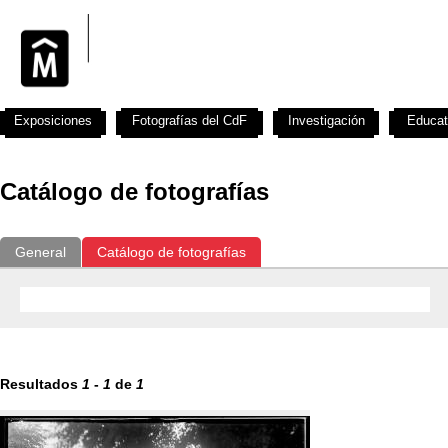
Exposiciones
Fotografías del CdF
Investigación
Educat
Catálogo de fotografías
General
Catálogo de fotografías
Resultados
1
-
1
de
1