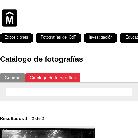
Exposiciones
Fotografías del CdF
Investigación
Educat
Catálogo de fotografías
General
Catálogo de fotografías
Resultados
1
-
1
de
1