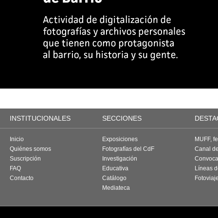
INSTITUCIONALES
SECCIONES
DESTA
Inicio
Exposiciones
MUFF, fes
Quiénes somos
Fotografías del CdF
Canal d
Suscripción
Investigación
Convoca
FAQ
Educativa
Líneas d
Contacto
Catálogo
Fotoviaj
Mediateca