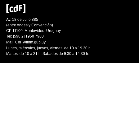
Av. 18 de Julio 885
(entre Andes y Convención)
CP 11100. Montevideo. Uruguay
Tel: [598 2] 1950 7960
Mail:
CdF@imm.gub.uy
Lunes, miércoles, jueves, viernes: de 10 a 19.30 h.
Martes: de 10 a 21 h. Sábados de 9.30 a 14.30 h.