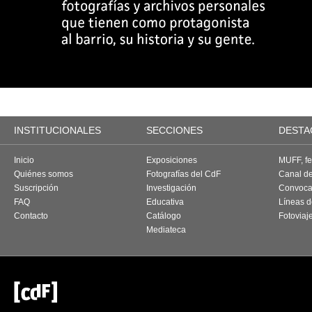
INSTITUCIONALES
SECCIONES
DESTA
Inicio
Exposiciones
MUFF, fes
Quiénes somos
Fotografías del CdF
Canal d
Suscripción
Investigación
Convoca
FAQ
Educativa
Líneas d
Contacto
Catálogo
Fotoviaj
Mediateca