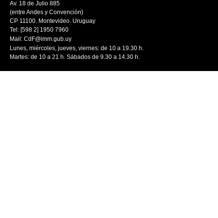
Av. 18 de Julio 885
(entre Andes y Convención)
CP 11100. Montevideo. Uruguay
Tel: [598 2] 1950 7960
Mail:
CdF@imm.gub.uy
Lunes, miércoles, jueves, viernes: de 10 a 19.30 h.
Martes: de 10 a 21 h. Sábados de 9.30 a 14.30 h.