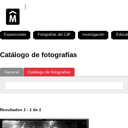
Exposiciones
Fotografías del CdF
Investigación
Educat
Catálogo de fotografías
General
Catálogo de fotografías
Resultados
1
-
1
de
1