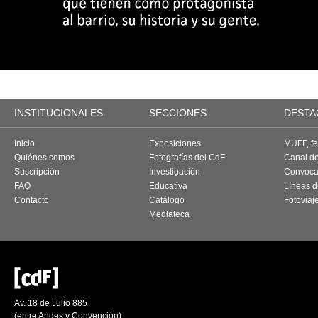
INSTITUCIONALES
SECCIONES
DESTA
Inicio
Exposiciones
MUFF, fes
Quiénes somos
Fotografías del CdF
Canal d
Suscripción
Investigación
Convoca
FAQ
Educativa
Líneas d
Contacto
Catálogo
Fotoviaj
Mediateca
Av. 18 de Julio 885
(entre Andes y Convención)