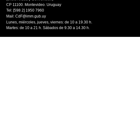
CP 11100. Montevideo. Uruguay
Tel: [598 2] 1950 7960
Mail:
CdF@imm.gub.uy
Lunes, miércoles, jueves, viernes: de 10 a 19.30 h.
Martes: de 10 a 21 h. Sábados de 9.30 a 14.30 h.