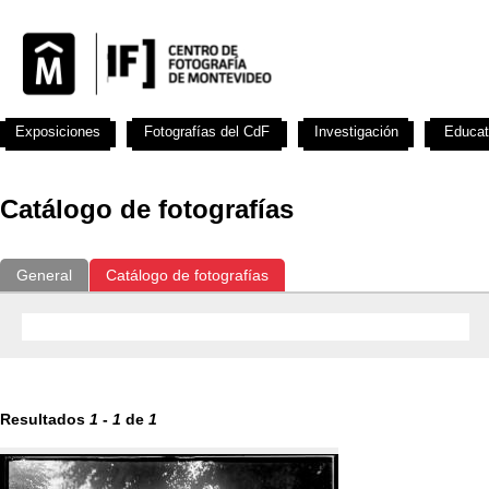
Exposiciones
Fotografías del CdF
Investigación
Educat
Catálogo de fotografías
General
Catálogo de fotografías
Resultados
1
-
1
de
1