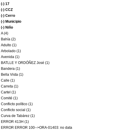
(-)
17
(-)
CCZ
(-)
Cerro
(-)
Municipio
(-)
Niño
A (4)
Bahía (2)
Adulto (1)
Arbolado (1)
Avenida (1)
BATLLE Y ORDÓÑEZ José (1)
Bandera (1)
Bella Vista (1)
Calle (1)
Carreta (1)
Cartel (1)
Comité (1)
Conflicto político (1)
Conflicto social (1)
Curva de Tabárez (1)
ERROR 413H (1)
ERROR ERROR 100-->ORA-01403: no data