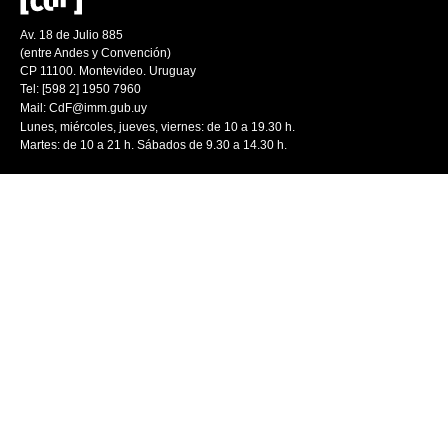
Av. 18 de Julio 885
(entre Andes y Convención)
CP 11100. Montevideo. Uruguay
Tel: [598 2] 1950 7960
Mail:
CdF@imm.gub.uy
Lunes, miércoles, jueves, viernes: de 10 a 19.30 h.
Martes: de 10 a 21 h. Sábados de 9.30 a 14.30 h.