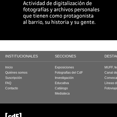
INSTITUCIONALES
SECCIONES
DESTA
Inicio
Exposiciones
MUFF, fes
Quiénes somos
Fotografías del CdF
Canal d
Suscripción
Investigación
Convoca
FAQ
Educativa
Líneas d
Contacto
Catálogo
Fotoviaj
Mediateca