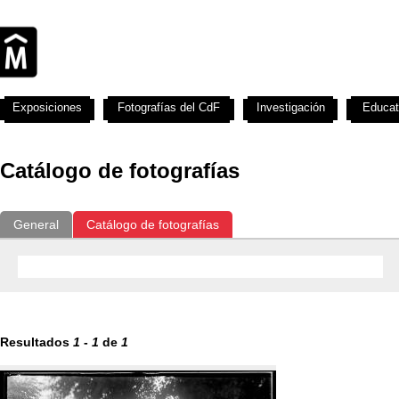
Exposiciones
Fotografías del CdF
Investigación
Educat
Catálogo de fotografías
General
Catálogo de fotografías
Resultados
1
-
1
de
1