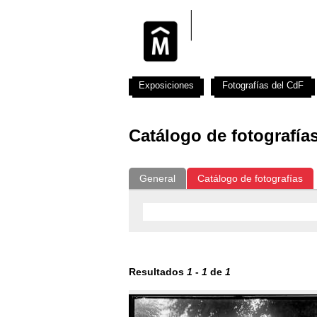
Exposiciones
Fotografías del CdF
Catálogo de fotografía
General
Catálogo de fotografías
Resultados
1
-
1
de
1