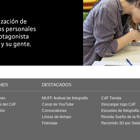
NES
DESTACADOS
nes
MUFF, festival de fotografía
CdF Tienda
as del CdF
Canal de YouTube
Descargar logo CdF
ión
Convocatorias
Escuelas de fotografía
Líneas de tiempo
Revista Sueño de la 
Fotoviaje
Recorrido 3D por Sed
a