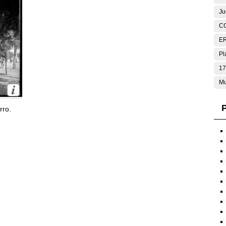
Ju
C
E
Pl
17
Mu
P
rro.