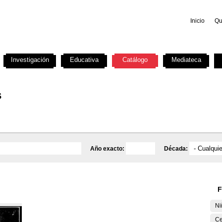
Inicio
Qu
Investigación
Educativa
Catálogo
Mediateca
s
Año exacto:
Década:
F
Ni
Ce