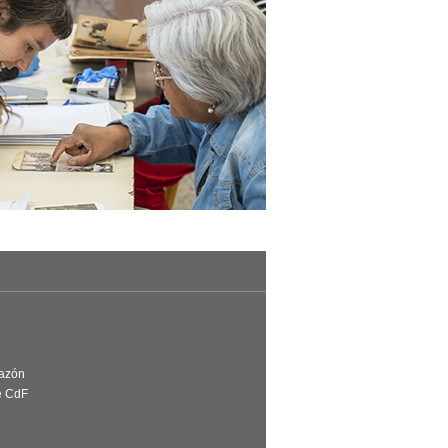
Razón
e CdF