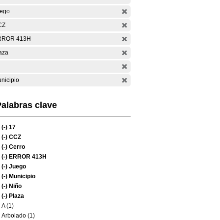
ego
CZ
RROR 413H
aza
nicipio
alabras clave
(-)
17
(-)
CCZ
(-)
Cerro
(-)
ERROR 413H
(-)
Juego
(-)
Municipio
(-)
Niño
(-)
Plaza
A (1)
Arbolado (1)