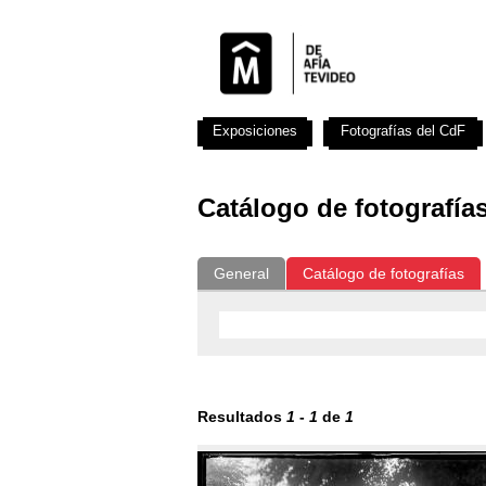
Exposiciones
Fotografías del CdF
Catálogo de fotografía
General
Catálogo de fotografías
Resultados
1
-
1
de
1