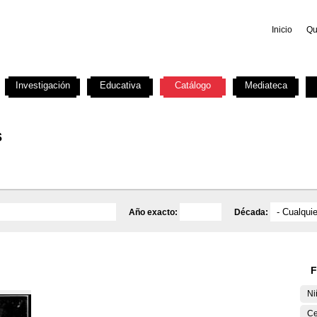
Inicio
Qu
Investigación
Educativa
Catálogo
Mediateca
s
Año exacto:
Década:
F
Ni
Ce