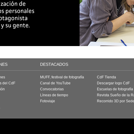
NES
DESTACADOS
nes
MUFF, festival de fotografía
CdF Tienda
as del CdF
Canal de YouTube
Descargar logo CdF
ión
Convocatorias
Escuelas de fotografía
Líneas de tiempo
Revista Sueño de la 
Fotoviaje
Recorrido 3D por Sed
a