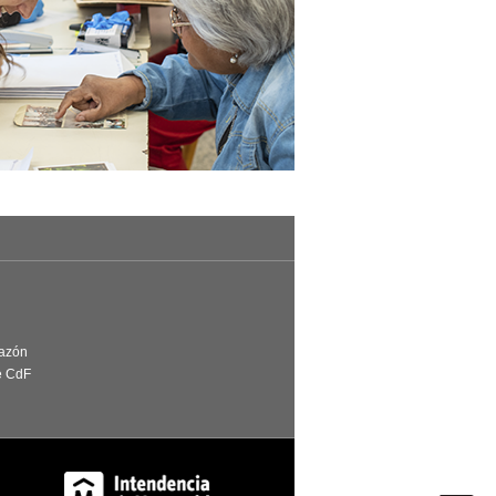
Razón
e CdF