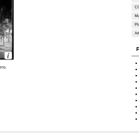
C
Mu
Pl
Ar
P
rro.