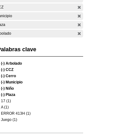
CZ
nicipio
aza
bolado
alabras clave
(-)
Arbolado
(-)
CCZ
(-)
Cerro
(-)
Municipio
(-)
Niño
(-)
Plaza
17 (1)
A (1)
ERROR 413H (1)
Juego (1)