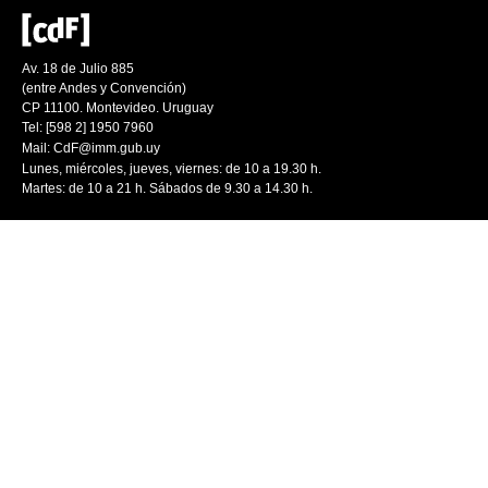
Av. 18 de Julio 885
(entre Andes y Convención)
CP 11100. Montevideo. Uruguay
Tel: [598 2] 1950 7960
Mail:
CdF@imm.gub.uy
Lunes, miércoles, jueves, viernes: de 10 a 19.30 h.
Martes: de 10 a 21 h. Sábados de 9.30 a 14.30 h.