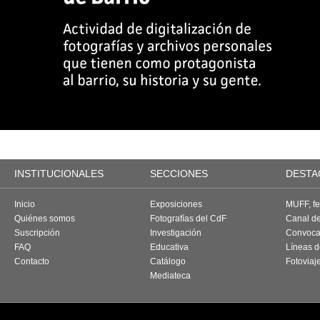
INSTITUCIONALES
SECCIONES
DESTA
Inicio
Exposiciones
MUFF, fes
Quiénes somos
Fotografías del CdF
Canal d
Suscripción
Investigación
Convoca
FAQ
Educativa
Líneas d
Contacto
Catálogo
Fotoviaj
Mediateca