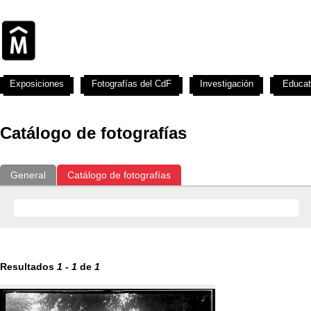
Exposiciones
Fotografías del CdF
Investigación
Educat
Catálogo de fotografías
General
Catálogo de fotografías
Resultados
1
-
1
de
1