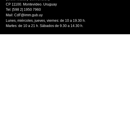
CP 11100. Montevideo. Uruguay
Tel: [598 2] 1950 7960
Mail:
CdF@imm.gub.uy
Lunes, miércoles, jueves, viernes: de 10 a 19.30 h.
Martes: de 10 a 21 h. Sábados de 9.30 a 14.30 h.