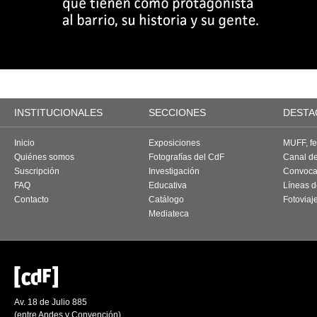
INSTITUCIONALES
SECCIONES
DESTA
Inicio
Exposiciones
MUFF, fes
Quiénes somos
Fotografías del CdF
Canal d
Suscripción
Investigación
Convoca
FAQ
Educativa
Líneas d
Contacto
Catálogo
Fotoviaj
Mediateca
Av. 18 de Julio 885
(entre Andes y Convención)