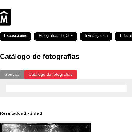
Exposiciones
Fotografías del CdF
Investigación
Educat
Catálogo de fotografías
General
Catálogo de fotografías
Resultados
1
-
1
de
1