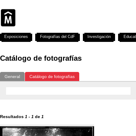
Exposiciones
Fotografías del CdF
Investigación
Educat
Catálogo de fotografías
General
Catálogo de fotografías
Resultados
1
-
1
de
1