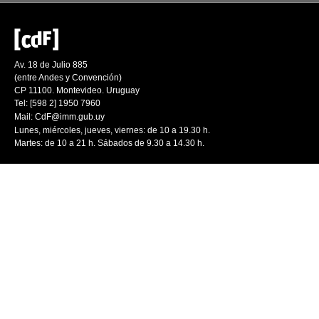
Av. 18 de Julio 885
(entre Andes y Convención)
CP 11100. Montevideo. Uruguay
Tel: [598 2] 1950 7960
Mail:
CdF@imm.gub.uy
Lunes, miércoles, jueves, viernes: de 10 a 19.30 h.
Martes: de 10 a 21 h. Sábados de 9.30 a 14.30 h.