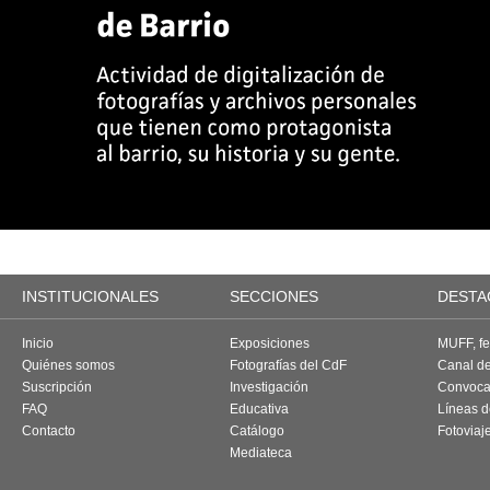
INSTITUCIONALES
SECCIONES
DESTA
Inicio
Exposiciones
MUFF, fes
Quiénes somos
Fotografías del CdF
Canal d
Suscripción
Investigación
Convoca
FAQ
Educativa
Líneas d
Contacto
Catálogo
Fotoviaj
Mediateca