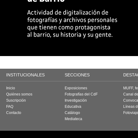
INSTITUCIONALES
SECCIONES
DESTA
Inicio
Exposiciones
MUFF, fes
Quiénes somos
Fotografías del CdF
Canal d
Suscripción
Investigación
Convoca
FAQ
Educativa
Líneas d
Contacto
Catálogo
Fotoviaj
Mediateca