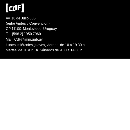
Av. 18 de Julio 885
(entre Andes y Convención)
CP 11100. Montevideo. Uruguay
Tel: [598 2] 1950 7960
Mail:
CdF@imm.gub.uy
Lunes, miércoles, jueves, viernes: de 10 a 19.30 h.
Martes: de 10 a 21 h. Sábados de 9.30 a 14.30 h.