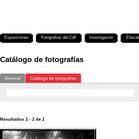
Exposiciones
Fotografías del CdF
Investigación
Educat
Catálogo de fotografías
General
Catálogo de fotografías
Resultados
1
-
1
de
1