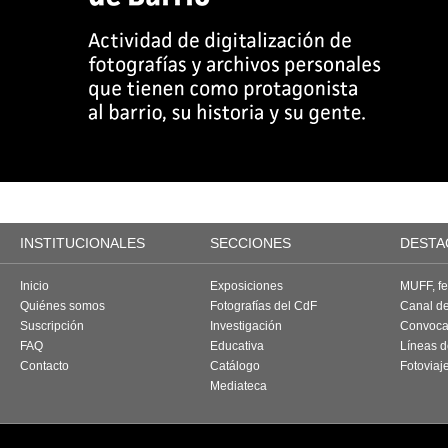
INSTITUCIONALES
SECCIONES
DESTA
Inicio
Exposiciones
MUFF, fes
Quiénes somos
Fotografías del CdF
Canal d
Suscripción
Investigación
Convoca
FAQ
Educativa
Líneas d
Contacto
Catálogo
Fotoviaj
Mediateca