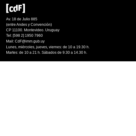
Av. 18 de Julio 885
(entre Andes y Convención)
CP 11100. Montevideo. Uruguay
Tel: [598 2] 1950 7960
Mail:
CdF@imm.gub.uy
Lunes, miércoles, jueves, viernes: de 10 a 19.30 h.
Martes: de 10 a 21 h. Sábados de 9.30 a 14.30 h.