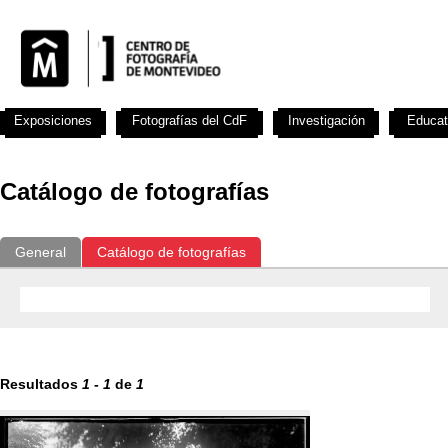
Exposiciones
Fotografías del CdF
Investigación
Educat
Catálogo de fotografías
General
Catálogo de fotografías
Resultados
1
-
1
de
1