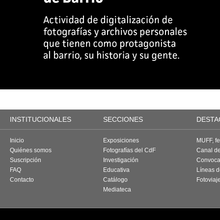
INSTITUCIONALES
SECCIONES
DESTA
Inicio
Exposiciones
MUFF, fes
Quiénes somos
Fotografías del CdF
Canal d
Suscripción
Investigación
Convoca
FAQ
Educativa
Líneas d
Contacto
Catálogo
Fotoviaj
Mediateca