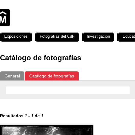
Exposiciones
Fotografías del CdF
Investigación
Educat
Catálogo de fotografías
General
Catálogo de fotografías
Resultados
1
-
1
de
1