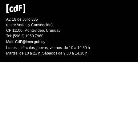
Av. 18 de Julio 885
(entre Andes y Convención)
CP 11100. Montevideo. Uruguay
Tel: [598 2] 1950 7960
Mail:
CdF@imm.gub.uy
Lunes, miércoles, jueves, viernes: de 10 a 19.30 h.
Martes: de 10 a 21 h. Sábados de 9.30 a 14.30 h.