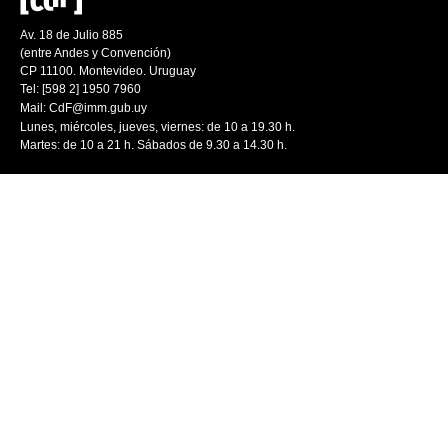
Av. 18 de Julio 885
(entre Andes y Convención)
CP 11100. Montevideo. Uruguay
Tel: [598 2] 1950 7960
Mail:
CdF@imm.gub.uy
Lunes, miércoles, jueves, viernes: de 10 a 19.30 h.
Martes: de 10 a 21 h. Sábados de 9.30 a 14.30 h.