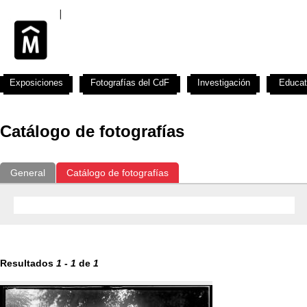
Exposiciones
Fotografías del CdF
Investigación
Educat
Catálogo de fotografías
General
Catálogo de fotografías
Resultados
1
-
1
de
1