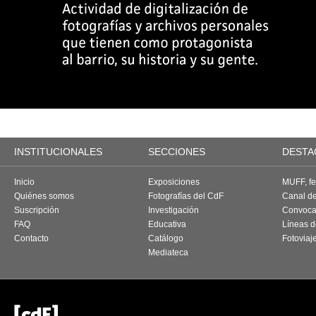
INSTITUCIONALES
SECCIONES
DESTA
Inicio
Exposiciones
MUFF, fes
Quiénes somos
Fotografías del CdF
Canal d
Suscripción
Investigación
Convoca
FAQ
Educativa
Líneas d
Contacto
Catálogo
Fotoviaj
Mediateca