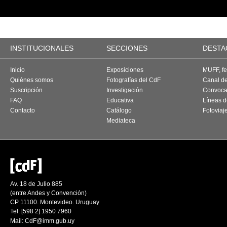
INSTITUCIONALES
SECCIONES
DESTA
Inicio
Exposiciones
MUFF, fes
Quiénes somos
Fotografías del CdF
Canal d
Suscripción
Investigación
Convoca
FAQ
Educativa
Líneas d
Contacto
Catálogo
Fotoviaj
Mediateca
Av. 18 de Julio 885
(entre Andes y Convención)
CP 11100. Montevideo. Uruguay
Tel: [598 2] 1950 7960
Mail:
CdF@imm.gub.uy