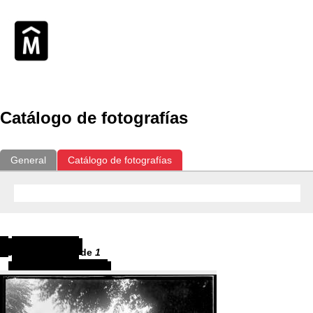
Catálogo de fotografías
General
Catálogo de fotografías
Resultados
1
-
1
de
1