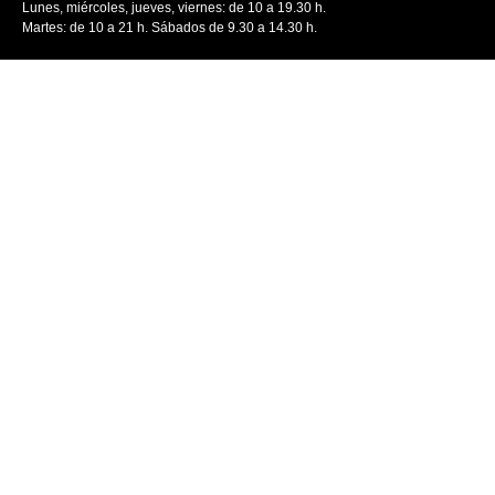
Lunes, miércoles, jueves, viernes: de 10 a 19.30 h.
Martes: de 10 a 21 h. Sábados de 9.30 a 14.30 h.