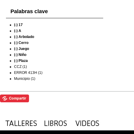
Palabras clave
(-)
17
(-)
A
(-)
Arbolado
(-)
Cerro
(-)
Juego
(-)
Niño
(-)
Plaza
CCZ (1)
ERROR 413H (1)
Municipio (1)
Exposiciones
Investigación
Fotografías del CdF
Mediateca
Educativa
Catálogo