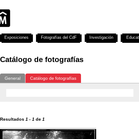
Exposiciones
Fotografías del CdF
Investigación
Educat
Catálogo de fotografías
General
Catálogo de fotografías
Resultados
1
-
1
de
1