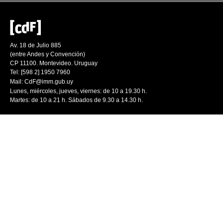
Av. 18 de Julio 885
(entre Andes y Convención)
CP 11100. Montevideo. Uruguay
Tel: [598 2] 1950 7960
Mail:
CdF@imm.gub.uy
Lunes, miércoles, jueves, viernes: de 10 a 19.30 h.
Martes: de 10 a 21 h. Sábados de 9.30 a 14.30 h.