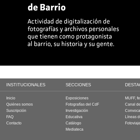
INSTITUCIONALES
SECCIONES
DESTA
Inicio
Exposiciones
MUFF, fes
Quiénes somos
Fotografías del CdF
Canal d
Suscripción
Investigación
Convoca
FAQ
Educativa
Líneas d
Contacto
Catálogo
Fotoviaj
Mediateca