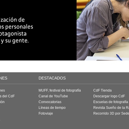
NES
DESTACADOS
nes
MUFF, festival de fotografía
CdF Tienda
as del CdF
Canal de YouTube
Descargar logo CdF
ión
Convocatorias
Escuelas de fotografía
Líneas de tiempo
Revista Sueño de la 
Fotoviaje
Recorrido 3D por Sed
a