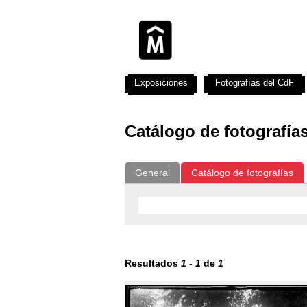
Exposiciones
Fotografías del CdF
Catálogo de fotografía
General
Catálogo de fotografías
Resultados
1
-
1
de
1