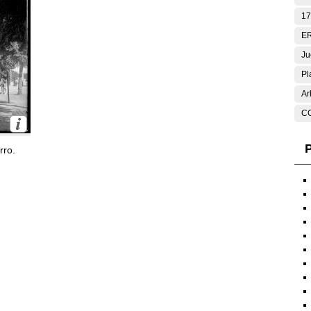
17
E
Ju
Pl
Ar
C
P
rro.