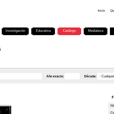
Inicio
Qu
Investigación
Educativa
Catálogo
Mediateca
s
Año exacto:
Década:
F
Ni
Ce