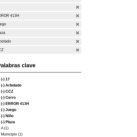
RROR 413H
ego
aza
bolado
CZ
alabras clave
(-)
17
(-)
Arbolado
(-)
CCZ
(-)
Cerro
(-)
ERROR 413H
(-)
Juego
(-)
Niño
(-)
Plaza
A (1)
Municipio (1)