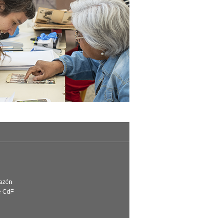
Razón
e CdF