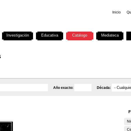
Inicio
Qu
Investigación
Educativa
Catálogo
Mediateca
s
Año exacto:
Década:
F
Ni
Ce