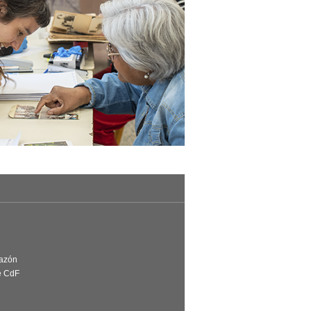
Razón
e CdF