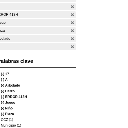
RROR 413H
ego
aza
bolado
alabras clave
(-)
17
(-)
A
(-)
Arbolado
(-)
Cerro
(-)
ERROR 413H
(-)
Juego
(-)
Niño
(-)
Plaza
CCZ (1)
Municipio (1)