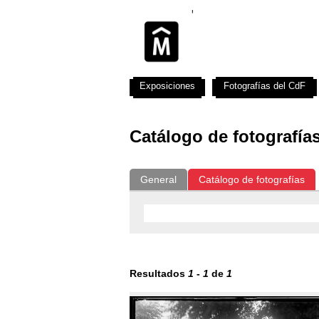
Exposiciones
Fotografías del CdF
Catálogo de fotografía
General
Catálogo de fotografías
Resultados
1
-
1
de
1