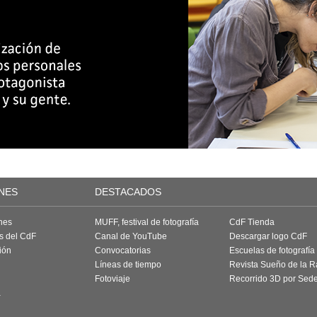
NES
DESTACADOS
nes
MUFF, festival de fotografía
CdF Tienda
as del CdF
Canal de YouTube
Descargar logo CdF
ión
Convocatorias
Escuelas de fotografía
Líneas de tiempo
Revista Sueño de la 
Fotoviaje
Recorrido 3D por Sed
a