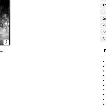
17
E
Ju
Pl
Ar
A
P
rro.