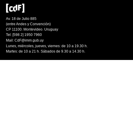
Av. 18 de Julio 885
(entre Andes y Convención)
CP 11100. Montevideo. Uruguay
Tel: [598 2] 1950 7960
Mail:
CdF@imm.gub.uy
Lunes, miércoles, jueves, viernes: de 10 a 19.30 h.
Martes: de 10 a 21 h. Sábados de 9.30 a 14.30 h.