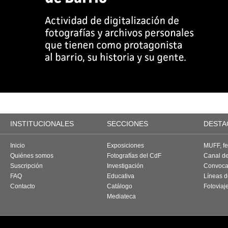
INSTITUCIONALES
SECCIONES
DESTA
Inicio
Exposiciones
MUFF, fes
Quiénes somos
Fotografías del CdF
Canal d
Suscripción
Investigación
Convoca
FAQ
Educativa
Líneas d
Contacto
Catálogo
Fotoviaj
Mediateca