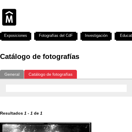
Exposiciones
Fotografías del CdF
Investigación
Educat
Catálogo de fotografías
General
Catálogo de fotografías
Resultados
1
-
1
de
1