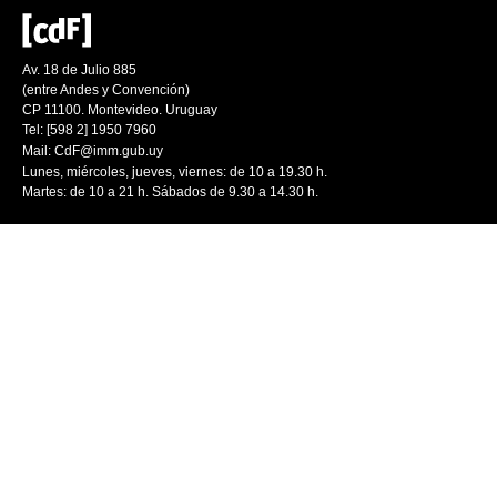
Av. 18 de Julio 885
(entre Andes y Convención)
CP 11100. Montevideo. Uruguay
Tel: [598 2] 1950 7960
Mail:
CdF@imm.gub.uy
Lunes, miércoles, jueves, viernes: de 10 a 19.30 h.
Martes: de 10 a 21 h. Sábados de 9.30 a 14.30 h.