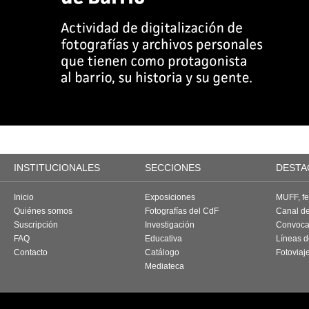
INSTITUCIONALES
SECCIONES
DESTA
Inicio
Exposiciones
MUFF, fes
Quiénes somos
Fotografías del CdF
Canal d
Suscripción
Investigación
Convoca
FAQ
Educativa
Líneas d
Contacto
Catálogo
Fotoviaj
Mediateca