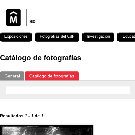
Exposiciones
Fotografías del CdF
Investigación
Educat
Catálogo de fotografías
General
Catálogo de fotografías
Resultados
1
-
1
de
1