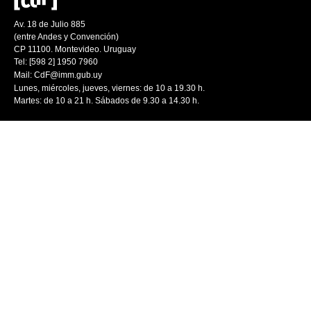
Av. 18 de Julio 885
(entre Andes y Convención)
CP 11100. Montevideo. Uruguay
Tel: [598 2] 1950 7960
Mail:
CdF@imm.gub.uy
Lunes, miércoles, jueves, viernes: de 10 a 19.30 h.
Martes: de 10 a 21 h. Sábados de 9.30 a 14.30 h.