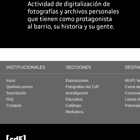
INSTITUCIONALES
SECCIONES
DESTA
Inicio
Exposiciones
MUFF, fes
Quiénes somos
Fotografías del CdF
Canal d
Suscripción
Investigación
Convoca
FAQ
Educativa
Líneas d
Contacto
Catálogo
Fotoviaj
Mediateca