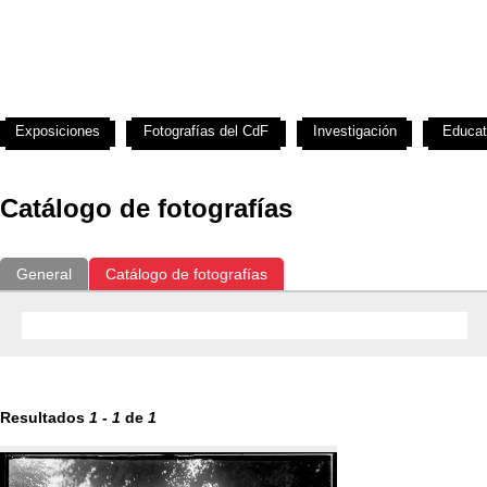
Exposiciones
Fotografías del CdF
Investigación
Educat
Catálogo de fotografías
General
Catálogo de fotografías
Resultados
1
-
1
de
1