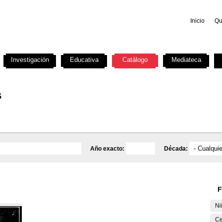
Inicio
Qu
Investigación
Educativa
Catálogo
Mediateca
s
Año exacto:
Década:
F
Ni
Ce