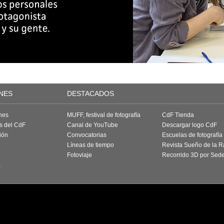
NES
DESTACADOS
nes
MUFF, festival de fotografía
CdF Tienda
as del CdF
Canal de YouTube
Descargar logo CdF
ión
Convocatorias
Escuelas de fotografía
Líneas de tiempo
Revista Sueño de la 
Fotoviaje
Recorrido 3D por Sed
a