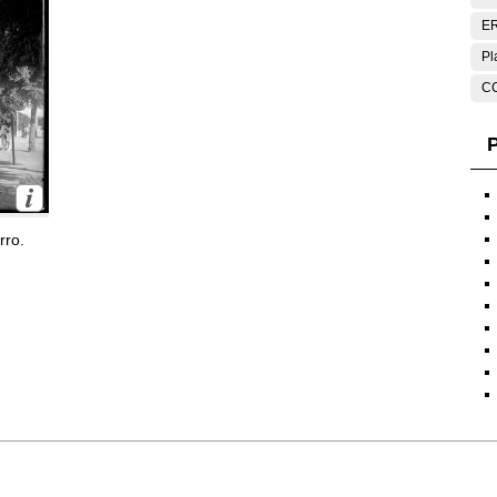
E
Pl
C
P
rro.