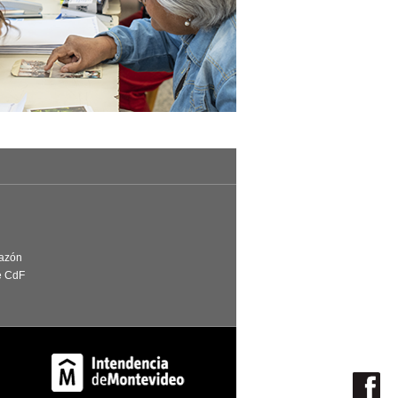
Razón
e CdF