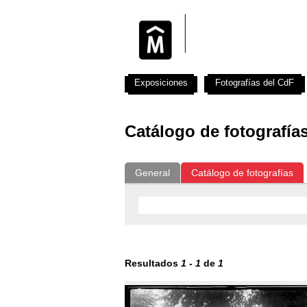
Exposiciones
Fotografías del CdF
Catálogo de fotografía
General
Catálogo de fotografías
Resultados
1
-
1
de
1