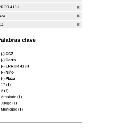
RROR 413H
aza
CZ
alabras clave
(-)
CCZ
(-)
Cerro
(-)
ERROR 413H
(-)
Niño
(-)
Plaza
17 (1)
A (1)
Arbolado (1)
Juego (1)
Municipio (1)