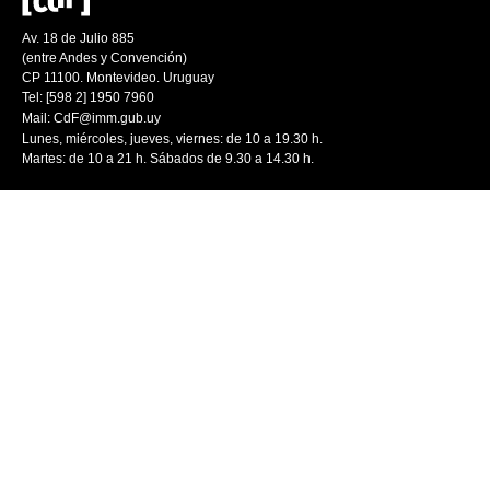
Av. 18 de Julio 885
(entre Andes y Convención)
CP 11100. Montevideo. Uruguay
Tel: [598 2] 1950 7960
Mail:
CdF@imm.gub.uy
Lunes, miércoles, jueves, viernes: de 10 a 19.30 h.
Martes: de 10 a 21 h. Sábados de 9.30 a 14.30 h.