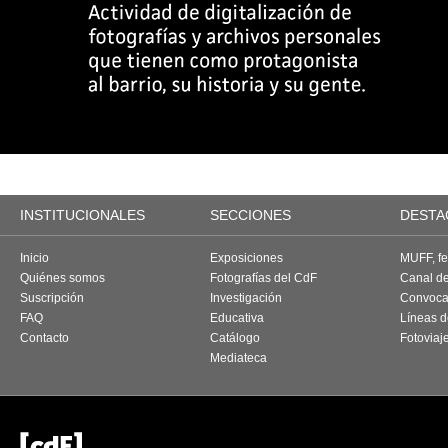
INSTITUCIONALES
SECCIONES
DESTA
Inicio
Exposiciones
MUFF, fes
Quiénes somos
Fotografías del CdF
Canal d
Suscripción
Investigación
Convoca
FAQ
Educativa
Líneas d
Contacto
Catálogo
Fotoviaj
Mediateca