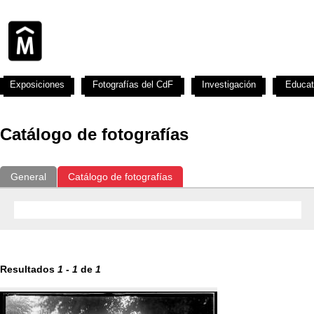
Exposiciones
Fotografías del CdF
Investigación
Educat
Catálogo de fotografías
General
Catálogo de fotografías
Resultados
1
-
1
de
1