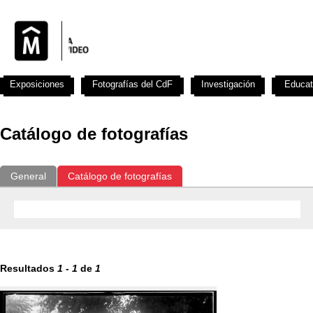
Exposiciones
Fotografías del CdF
Investigación
Educat
Catálogo de fotografías
General
Catálogo de fotografías
Resultados
1
-
1
de
1