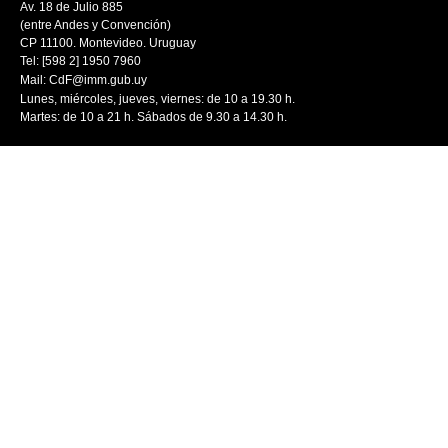
Av. 18 de Julio 885
(entre Andes y Convención)
CP 11100. Montevideo. Uruguay
Tel: [598 2] 1950 7960
Mail:
CdF@imm.gub.uy
Lunes, miércoles, jueves, viernes: de 10 a 19.30 h.
Martes: de 10 a 21 h. Sábados de 9.30 a 14.30 h.