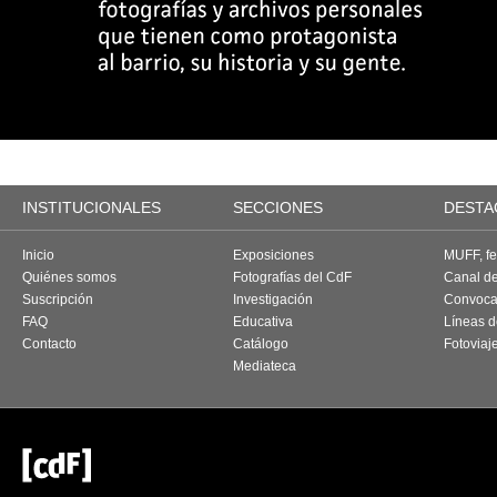
INSTITUCIONALES
SECCIONES
DESTA
Inicio
Exposiciones
MUFF, fes
Quiénes somos
Fotografías del CdF
Canal d
Suscripción
Investigación
Convoca
FAQ
Educativa
Líneas d
Contacto
Catálogo
Fotoviaj
Mediateca