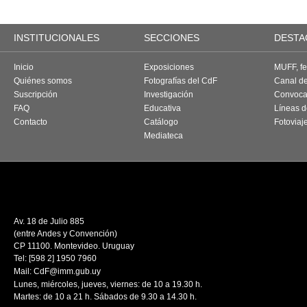
INSTITUCIONALES
SECCIONES
DESTA
Inicio
Exposiciones
MUFF, fes
Quiénes somos
Fotografías del CdF
Canal d
Suscripción
Investigación
Convoca
FAQ
Educativa
Líneas d
Contacto
Catálogo
Fotoviaj
Mediateca
Av. 18 de Julio 885
(entre Andes y Convención)
CP 11100. Montevideo. Uruguay
Tel: [598 2] 1950 7960
Mail:
CdF@imm.gub.uy
Lunes, miércoles, jueves, viernes: de 10 a 19.30 h.
Martes: de 10 a 21 h. Sábados de 9.30 a 14.30 h.