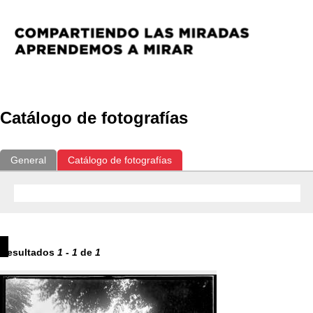
Catálogo de fotografías
General
Catálogo de fotografías
Resultados
1
-
1
de
1