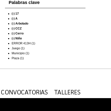
Palabras clave
(-)
17
(-)
A
(-)
Arbolado
(-)
CCZ
(-)
Cerro
(-)
Niño
ERROR 413H (1)
Juego (1)
Municipio (1)
Plaza (1)
Exposiciones
Investigación
Fotografías del CdF
Mediateca
Educativa
Catálogo