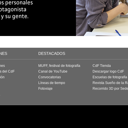
NES
DESTACADOS
nes
MUFF, festival de fotografía
CdF Tienda
as del CdF
Canal de YouTube
Descargar logo CdF
ión
Convocatorias
Escuelas de fotografía
Líneas de tiempo
Revista Sueño de la 
Fotoviaje
Recorrido 3D por Sed
a