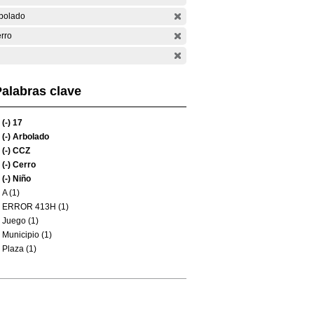
bolado
rro
alabras clave
(-)
17
(-)
Arbolado
(-)
CCZ
(-)
Cerro
(-)
Niño
A (1)
ERROR 413H (1)
Juego (1)
Municipio (1)
Plaza (1)