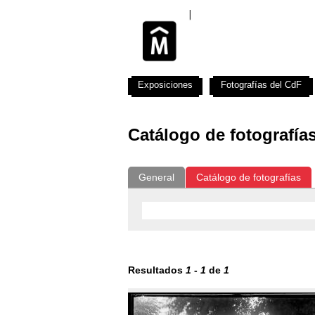
Exposiciones
Fotografías del CdF
Catálogo de fotografía
General
Catálogo de fotografías
Resultados
1
-
1
de
1