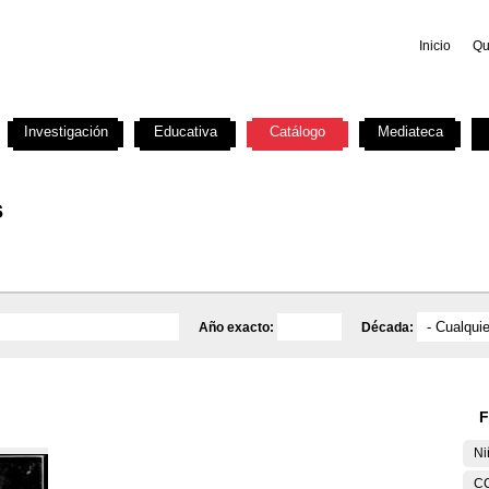
Inicio
Qu
Investigación
Educativa
Catálogo
Mediateca
s
Año exacto:
Década:
F
Ni
C