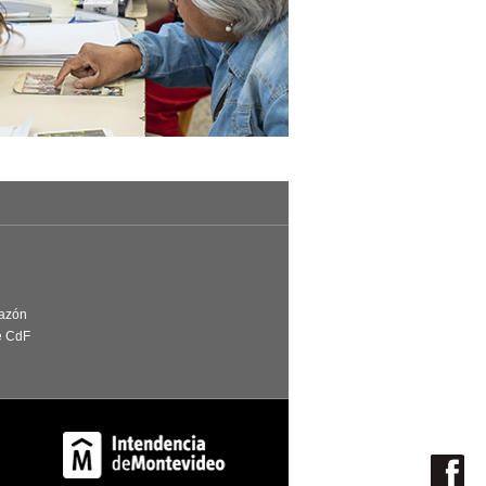
Razón
e CdF