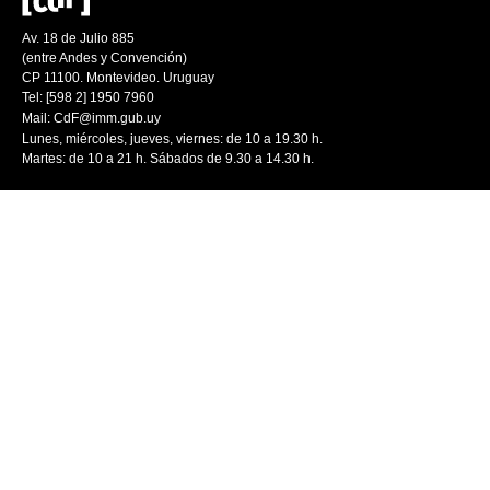
Av. 18 de Julio 885
(entre Andes y Convención)
CP 11100. Montevideo. Uruguay
Tel: [598 2] 1950 7960
Mail:
CdF@imm.gub.uy
Lunes, miércoles, jueves, viernes: de 10 a 19.30 h.
Martes: de 10 a 21 h. Sábados de 9.30 a 14.30 h.