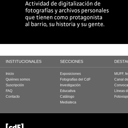
INSTITUCIONALES
SECCIONES
DESTA
Inicio
Exposiciones
MUFF, fes
Quiénes somos
Fotografías del CdF
Canal d
Suscripción
Investigación
Convoca
FAQ
Educativa
Líneas d
Contacto
Catálogo
Fotoviaj
Mediateca