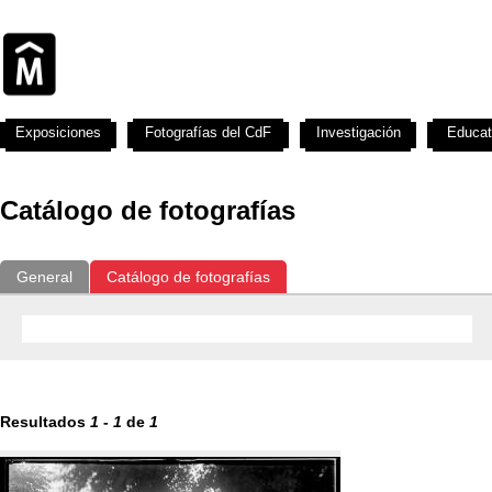
Exposiciones
Fotografías del CdF
Investigación
Educat
Catálogo de fotografías
General
Catálogo de fotografías
Resultados
1
-
1
de
1