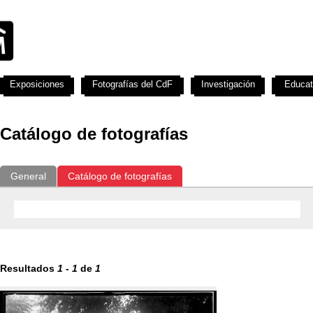
Exposiciones
Fotografías del CdF
Investigación
Educat
Catálogo de fotografías
General
Catálogo de fotografías
Resultados
1
-
1
de
1