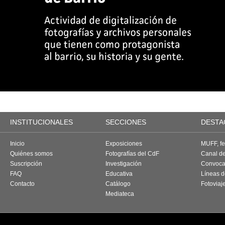
INSTITUCIONALES
SECCIONES
DESTA
Inicio
Exposiciones
MUFF, fes
Quiénes somos
Fotografías del CdF
Canal d
Suscripción
Investigación
Convoca
FAQ
Educativa
Líneas d
Contacto
Catálogo
Fotoviaj
Mediateca