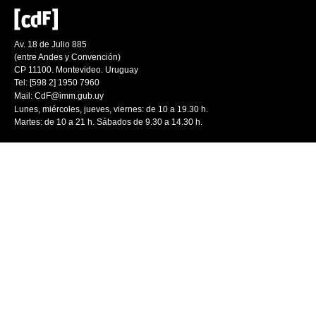
Av. 18 de Julio 885
(entre Andes y Convención)
CP 11100. Montevideo. Uruguay
Tel: [598 2] 1950 7960
Mail:
CdF@imm.gub.uy
Lunes, miércoles, jueves, viernes: de 10 a 19.30 h.
Martes: de 10 a 21 h. Sábados de 9.30 a 14.30 h.