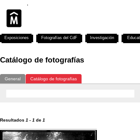
Exposiciones
Fotografías del CdF
Investigación
Educat
Catálogo de fotografías
General
Catálogo de fotografías
Resultados
1
-
1
de
1