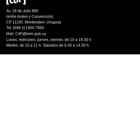
Av. 18 de Julio 885
(entre Andes y Convención)
CP 11100. Montevideo. Uruguay
Tel: [598 2] 1950 7960
Mail:
CdF@imm.gub.uy
Lunes, miércoles, jueves, viernes: de 10 a 19.30 h.
Martes: de 10 a 21 h. Sábados de 9.30 a 14.30 h.