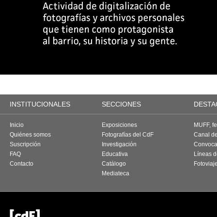
INSTITUCIONALES
SECCIONES
DESTA
Inicio
Exposiciones
MUFF, fes
Quiénes somos
Fotografías del CdF
Canal d
Suscripción
Investigación
Convoca
FAQ
Educativa
Líneas d
Contacto
Catálogo
Fotoviaj
Mediateca