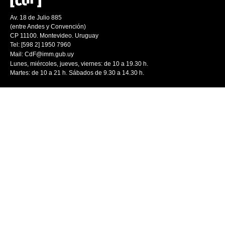
Av. 18 de Julio 885
(entre Andes y Convención)
CP 11100. Montevideo. Uruguay
Tel: [598 2] 1950 7960
Mail:
CdF@imm.gub.uy
Lunes, miércoles, jueves, viernes: de 10 a 19.30 h.
Martes: de 10 a 21 h. Sábados de 9.30 a 14.30 h.