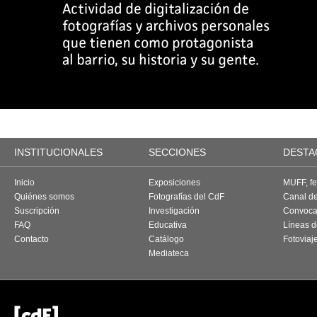
INSTITUCIONALES
SECCIONES
DESTA
Inicio
Exposiciones
MUFF, fes
Quiénes somos
Fotografías del CdF
Canal d
Suscripción
Investigación
Convoca
FAQ
Educativa
Líneas d
Contacto
Catálogo
Fotoviaj
Mediateca