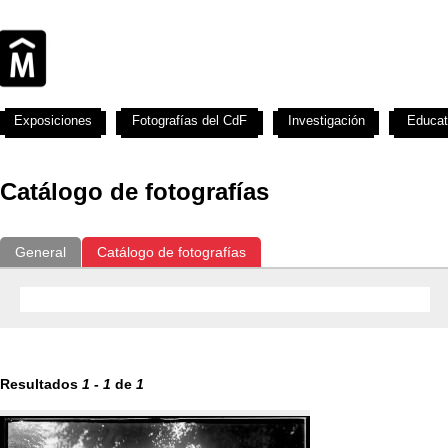
Exposiciones
Fotografías del CdF
Investigación
Educat
Catálogo de fotografías
General
Catálogo de fotografías
Resultados
1
-
1
de
1