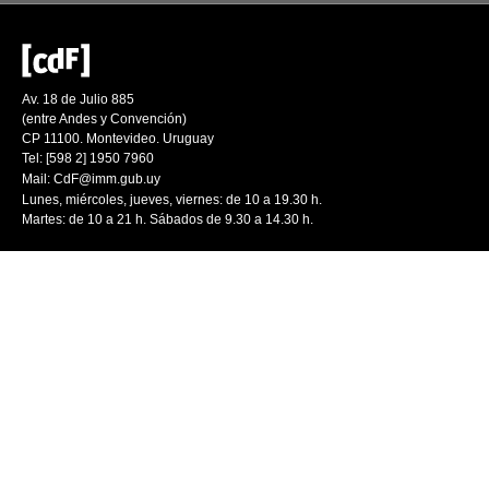
Av. 18 de Julio 885
(entre Andes y Convención)
CP 11100. Montevideo. Uruguay
Tel: [598 2] 1950 7960
Mail:
CdF@imm.gub.uy
Lunes, miércoles, jueves, viernes: de 10 a 19.30 h.
Martes: de 10 a 21 h. Sábados de 9.30 a 14.30 h.