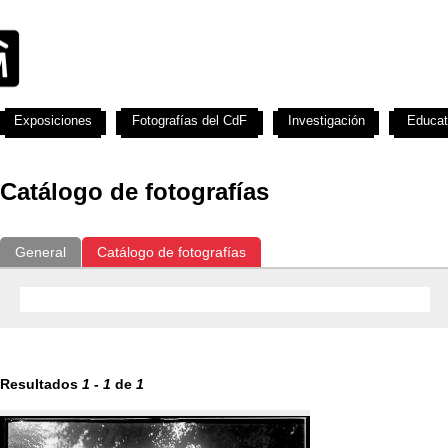
Exposiciones
Fotografías del CdF
Investigación
Educat
Catálogo de fotografías
General
Catálogo de fotografías
Resultados
1
-
1
de
1