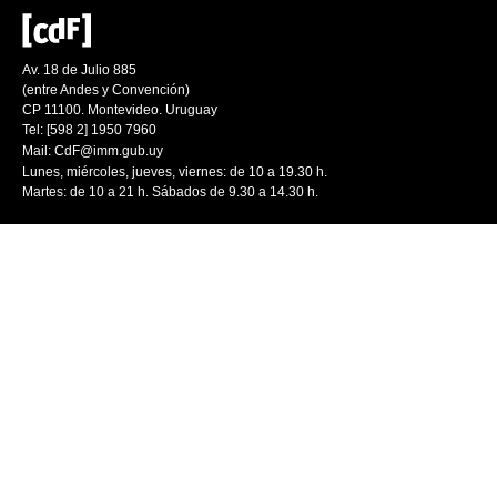
Av. 18 de Julio 885
(entre Andes y Convención)
CP 11100. Montevideo. Uruguay
Tel: [598 2] 1950 7960
Mail:
CdF@imm.gub.uy
Lunes, miércoles, jueves, viernes: de 10 a 19.30 h.
Martes: de 10 a 21 h. Sábados de 9.30 a 14.30 h.