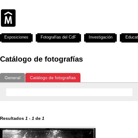
Exposiciones
Fotografías del CdF
Investigación
Educat
Catálogo de fotografías
General
Catálogo de fotografías
Resultados
1
-
1
de
1