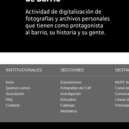
INSTITUCIONALES
SECCIONES
DESTA
Inicio
Exposiciones
MUFF, fes
Quiénes somos
Fotografías del CdF
Canal d
Suscripción
Investigación
Convoca
FAQ
Educativa
Líneas d
Contacto
Catálogo
Fotoviaj
Mediateca